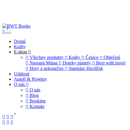
0
Domů
Knihy
E-shop
Všechny produkty
Knihy
Čepice
Oblečení
Nasraná Máma
Doteky planety
Beer with travel
Hory a nekonečno
Stanislav Havlíček
Události
Autoři & Projekty
O nás
O nás
Blog
Booking
Kontakt
0