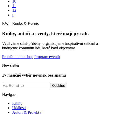
10
11
12
›
BWT Books & Events
Knihy, autoři a eventy, které mají přesah.
Vydáváme silné příběhy, organizujeme inspirativní setkání a
budujeme komunitu lidí, které baví objevovat.
Prohlédnout e-shop
Program eventů
Newsletter
1× měsíčně výběr novinek bez spamu
Odebírat
Navigace
Knihy
Události
Autoři & Projekty