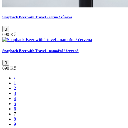
Snapback Beer with Travel - černá / růžová
690 Kč
Snapback Beer with Travel - namořní / červená
690 Kč
‹
1
2
3
4
5
6
7
8
9