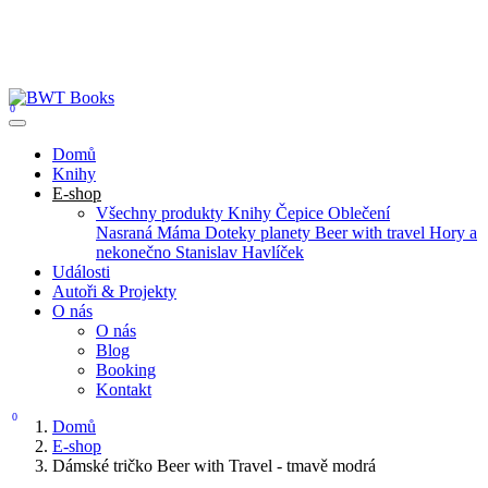
0
Domů
Knihy
E-shop
Všechny produkty
Knihy
Čepice
Oblečení
Nasraná Máma
Doteky planety
Beer with travel
Hory a
nekonečno
Stanislav Havlíček
Události
Autoři & Projekty
O nás
O nás
Blog
Booking
Kontakt
0
Domů
E-shop
Dámské tričko Beer with Travel - tmavě modrá