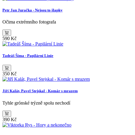
Petr Jan Juračka - Nejsou to šlapky
Očima extrémního fotografa
590 Kč
Tadeáš Šíma - Papilární Linie
350 Kč
Jiří Kalát, Pavel Stejskal - Komár s mrazem
Tyhle grónské trýzně spolu nechodí
390 Kč