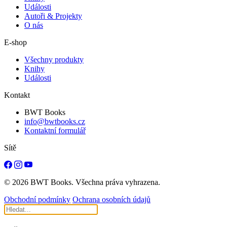
Události
Autoři & Projekty
O nás
E-shop
Všechny produkty
Knihy
Události
Kontakt
BWT Books
info@bwtbooks.cz
Kontaktní formulář
Sítě
© 2026 BWT Books. Všechna práva vyhrazena.
Obchodní podmínky
Ochrana osobních údajů