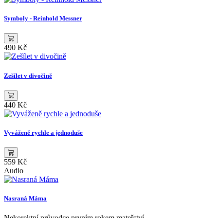
Symboly - Reinhold Messner
490 Kč
Zešílet v divočině
440 Kč
Vyváženě rychle a jednoduše
559 Kč
Audio
Nasraná Máma
Nekorektní průvodce prvním rokem mateřství