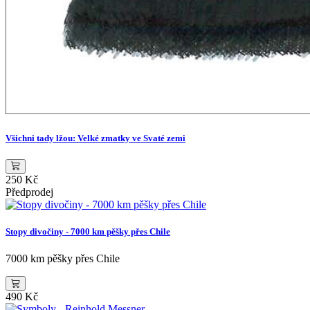
Všichni tady lžou: Velké zmatky ve Svaté zemi
250 Kč
Předprodej
Stopy divočiny - 7000 km pěšky přes Chile
7000 km pěšky přes Chile
490 Kč