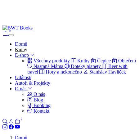
0
Domů
Knihy
E-shop
Všechny produkty
Knihy
Čepice
Oblečení
Nasraná Máma
Doteky planety
Beer with
travel
Hory a nekonečno
Stanislav Havlíček
Události
Autoři & Projekty
O nás
O nás
Blog
Booking
Kontakt
0
Domů