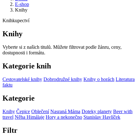
E-shop
Knihy
Knihkupectví
Knihy
Vyberte si z našich titulů. Můžete filtrovat podle žánru, ceny,
dostupnosti i formátu.
Kategorie knih
Cestovatelské knihy
Dobrodružné knihy
Knihy o horách
Literatura
faktu
Kategorie
Knihy
Čepice
Oblečení
Nasraná Máma
Doteky planety
Beer with
travel
Něha Himálaje
Hory a nekonečno
Stanislav Havlíček
Filtr