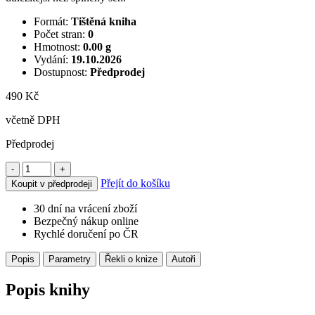
Formát:
Tištěná kniha
Počet stran:
0
Hmotnost:
0.00 g
Vydání:
19.10.2026
Dostupnost:
Předprodej
490 Kč
včetně DPH
Předprodej
-
+
Přejít do košíku
Koupit v předprodeji
30 dní na vrácení zboží
Bezpečný nákup online
Rychlé doručení po ČR
Popis
Parametry
Řekli o knize
Autoři
Popis knihy