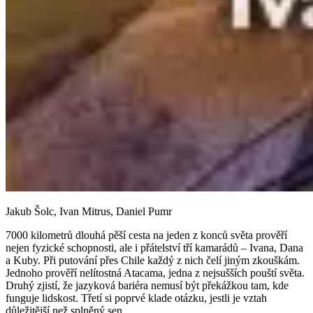
Jakub Šolc, Ivan Mitrus, Daniel Pumr
7000 kilometrů dlouhá pěší cesta na jeden z konců světa prověří
nejen fyzické schopnosti, ale i přátelství tří kamarádů – Ivana, Dana
a Kuby. Při putování přes Chile každý z nich čelí jiným zkouškám.
Jednoho prověří nelítostná Atacama, jedna z nejsušších pouští světa.
Druhý zjistí, že jazyková bariéra nemusí být překážkou tam, kde
funguje lidskost. Třetí si poprvé klade otázku, jestli je vztah
důležitější než splněný sen.