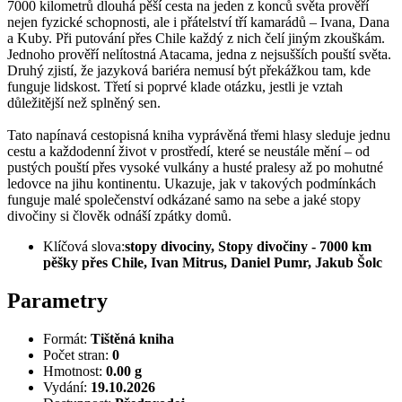
7000 kilometrů dlouhá pěší cesta na jeden z konců světa prověří
nejen fyzické schopnosti, ale i přátelství tří kamarádů – Ivana, Dana
a Kuby. Při putování přes Chile každý z nich čelí jiným zkouškám.
Jednoho prověří nelítostná Atacama, jedna z nejsušších pouští světa.
Druhý zjistí, že jazyková bariéra nemusí být překážkou tam, kde
funguje lidskost. Třetí si poprvé klade otázku, jestli je vztah
důležitější než splněný sen.
Tato napínavá cestopisná kniha vyprávěná třemi hlasy sleduje jednu
cestu a každodenní život v prostředí, které se neustále mění – od
pustých pouští přes vysoké vulkány a husté pralesy až po mohutné
ledovce na jihu kontinentu. Ukazuje, jak v takových podmínkách
funguje malé společenství odkázané samo na sebe a jaké stopy
divočiny si člověk odnáší zpátky domů.
Klíčová slova:
stopy divociny, Stopy divočiny - 7000 km
pěšky přes Chile, Ivan Mitrus, Daniel Pumr, Jakub Šolc
Parametry
Formát:
Tištěná kniha
Počet stran:
0
Hmotnost:
0.00 g
Vydání:
19.10.2026