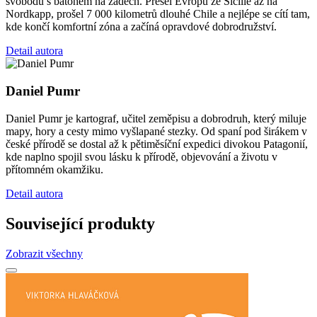
svobodu s batohem na zádech. Přešel Evropu ze Sicílie až na
Nordkapp, prošel 7 000 kilometrů dlouhé Chile a nejlépe se cítí tam,
kde končí komfortní zóna a začíná opravdové dobrodružství.
Detail autora
Daniel Pumr
Daniel Pumr je kartograf, učitel zeměpisu a dobrodruh, který miluje
mapy, hory a cesty mimo vyšlapané stezky. Od spaní pod širákem v
české přírodě se dostal až k pětiměsíční expedici divokou Patagonií,
kde naplno spojil svou lásku k přírodě, objevování a životu v
přítomném okamžiku.
Detail autora
Související produkty
Zobrazit všechny