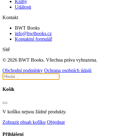
Knihy
Události
Kontakt
BWT Books
info@bwtbooks.cz
Kontaktní formulář
Sítě
© 2026 BWT Books. Všechna práva vyhrazena.
Obchodní podmínky
Ochrana osobních údajů
Košík
V košíku nejsou žádné produkty.
Zobrazit obsah košíku
Objednat
Přihlášení