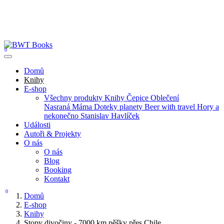
0
Domů
Knihy
E-shop
Všechny produkty
Knihy
Čepice
Oblečení
Nasraná Máma
Doteky planety
Beer with travel
Hory a
nekonečno
Stanislav Havlíček
Události
Autoři & Projekty
O nás
O nás
Blog
Booking
Kontakt
0
Domů
E-shop
Knihy
Stopy divočiny - 7000 km pěšky přes Chile