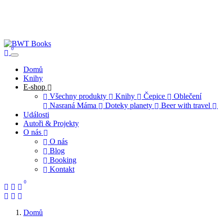
0
Domů
Knihy
E-shop
Všechny produkty
Knihy
Čepice
Oblečení
Nasraná Máma
Doteky planety
Beer with travel
Události
Autoři & Projekty
O nás
O nás
Blog
Booking
Kontakt
0
Domů