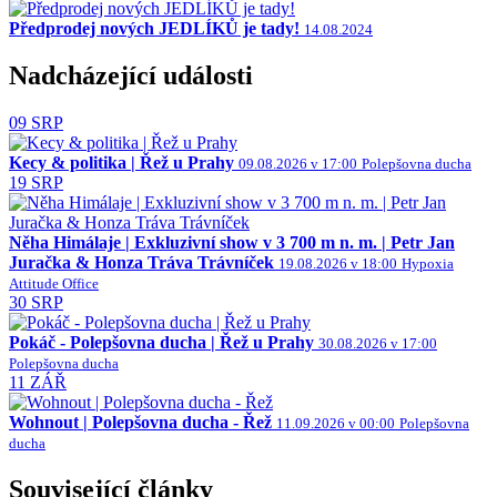
Předprodej nových JEDLÍKŮ je tady!
14.08.2024
Nadcházející události
09
SRP
Kecy & politika | Řež u Prahy
09.08.2026 v 17:00
Polepšovna ducha
19
SRP
Něha Himálaje | Exkluzivní show v 3 700 m n. m. | Petr Jan
Juračka & Honza Tráva Trávníček
19.08.2026 v 18:00
Hypoxia
Attitude Office
30
SRP
Pokáč - Polepšovna ducha | Řež u Prahy
30.08.2026 v 17:00
Polepšovna ducha
11
ZÁŘ
Wohnout | Polepšovna ducha - Řež
11.09.2026 v 00:00
Polepšovna
ducha
Související články