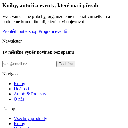
Knihy, autoři a eventy, které mají přesah.
Vydáváme silné příběhy, organizujeme inspirativní setkání a
budujeme komunitu lidí, které baví objevovat.
Prohlédnout e-shop
Program eventů
Newsletter
1× měsíčně výběr novinek bez spamu
Odebírat
Navigace
Knihy
Události
Autoři & Projekty
O nás
E-shop
Všechny produkty
Knihy