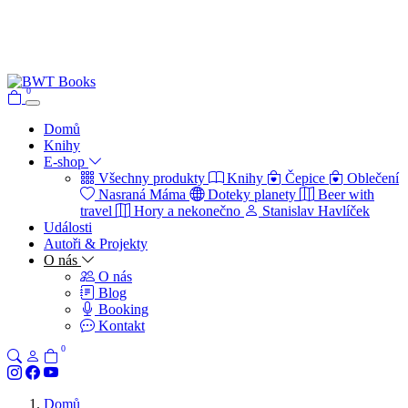
0
Domů
Knihy
E-shop
Všechny produkty
Knihy
Čepice
Oblečení
Nasraná Máma
Doteky planety
Beer with
travel
Hory a nekonečno
Stanislav Havlíček
Události
Autoři & Projekty
O nás
O nás
Blog
Booking
Kontakt
0
Domů