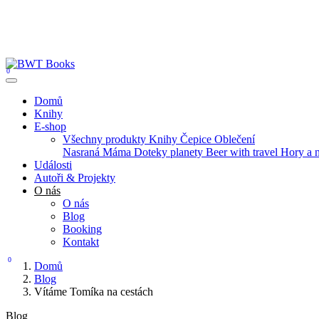
0
Domů
Knihy
E-shop
Všechny produkty
Knihy
Čepice
Oblečení
Nasraná Máma
Doteky planety
Beer with travel
Hory a 
Události
Autoři & Projekty
O nás
O nás
Blog
Booking
Kontakt
0
Domů
Blog
Vítáme Tomíka na cestách
Blog