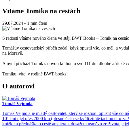
Vítáme Tomíka na cestách
29.07.2024
•
1 min čtení
S radostí vítáme nového člena ve stáji BWT Books – Tomík na cestác
Tomášův cestovatelský příběh začal, když opustil vše, co měl, a vyda
na Moravě.
A nyní přichází Tomík s novou knihou o své 111 dní dlouhé africké ce
Tomíku, vítej v rodině BWT books!
O autorovi
Tomáš Vejmola
Tomáš Vejmola je mladý cestovatel, který se rozhodl opustit vše co mě
101 dní ujet přes 7000 km (přesné číslo se kvůli ztrátě tachometru za
knížku a přednáška o cestě amatéra k dosažení úsměvu ze života je jeh