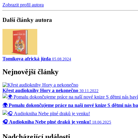
Zobrazit profil autora
Další články autora
Tomíkova africká jízda
05.08.2024
Nejnovější články
Křest audioknihy Hory a nekonečno
30.11.2022
🌍 Pomalu dokončujeme práce na naší nové knize S dětmi nás bav
🎧 Audiokniha Nebe plné draků je venku!
18.06.2025
Nadcházející události