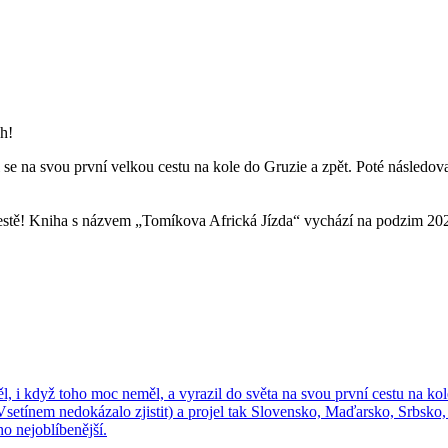
h!
l se na svou první velkou cestu na kole do Gruzie a zpět. Poté násled
stě! Kniha s názvem „Tomíkova Africká Jízda“ vychází na podzim 2024, 
l, i když toho moc neměl, a vyrazil do světa na svou první cestu na kole
 Vsetínem nedokázalo zjistit) a projel tak Slovensko, Maďarsko, Srbsko,
o nejoblíbenější.