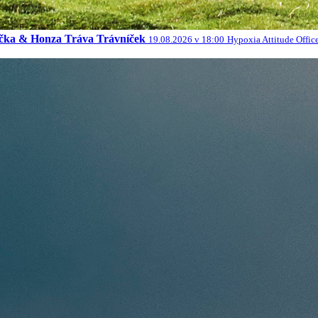
račka & Honza Tráva Trávníček
19.08.2026 v 18:00
Hypoxia Attitude Offic