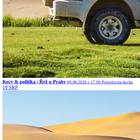
Kecy & politika | Řež u Prahy
09.08.2026 v 17:00
Polepšovna ducha
19
SRP