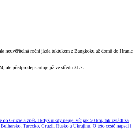
ovala neuvěřitelná roční jízda tuktukem z Bangkoku až domů do Hranic
ale předprodej startuje již ve středu 31.7.
 do Gruzie a zpět. I když nikdy neujel víc jak 50 km, tak zvládl za
 Bulharsko, Turecko, Gruzii, Rusko a Ukrajinu. O této cestě napsal i