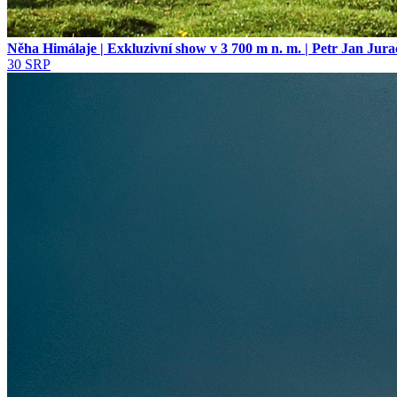
Něha Himálaje | Exkluzivní show v 3 700 m n. m. | Petr Jan Ju
30
SRP