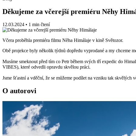
Děkujeme za včerejší premiéru Něhy Himá
12.03.2024
•
1 min čtení
Včera proběhla premiéra filmu Něha Himálaje v kině Světozor.
Obě projekce byly několik týdnů dopředu vyprodané a my chceme moc p
Musíme smeknout před tím co Petr během svých tří expedic do Himal
VIBES), které odvedli opravdu skvělou práci.
Jsme šťastní a vděční, že se můžeme podílet na vzniku tak skvělých v
O autorovi