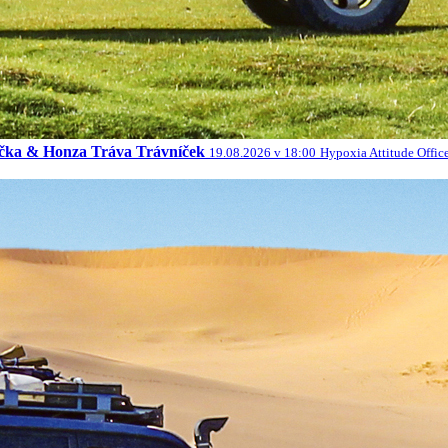
račka & Honza Tráva Trávníček
19.08.2026 v 18:00
Hypoxia Attitude Offic