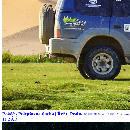
Pokáč - Polepšovna ducha | Řež u Prahy
30.08.2026 v 17:00
Polepšov
11
ZÁŘ