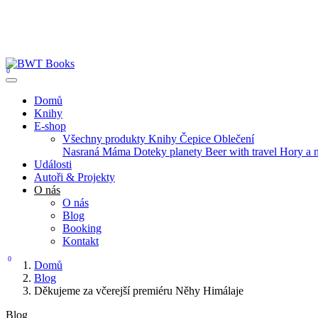
0
Domů
Knihy
E-shop
Všechny produkty
Knihy
Čepice
Oblečení
Nasraná Máma
Doteky planety
Beer with travel
Hory a 
Události
Autoři & Projekty
O nás
O nás
Blog
Booking
Kontakt
0
Domů
Blog
Děkujeme za včerejší premiéru Něhy Himálaje
Blog