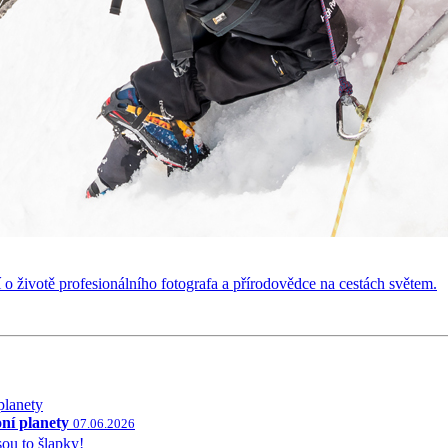
cí o životě profesionálního fotografa a přírodovědce na cestách světem.
ní planety
07.06.2026