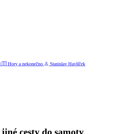
l
Hory a nekonečno
Stanislav Havlíček
 jiné cesty do samoty