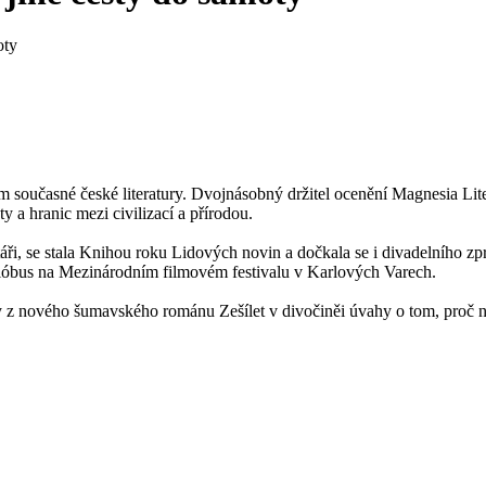
oty
ům současné české literatury. Dvojnásobný držitel ocenění Magnesia Lit
y a hranic mezi civilizací a přírodou.
áři, se stala Knihou roku Lidových novin a dočkala se i divadelního 
óbus na Mezinárodním filmovém festivalu v Karlových Varech.
 nového šumavského románu Zešílet v divočiněi úvahy o tom, proč někd