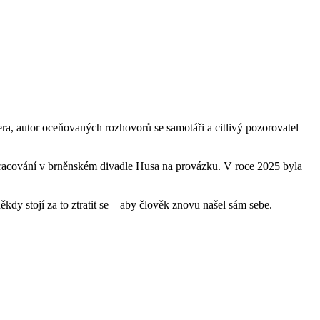
era, autor oceňovaných rozhovorů se samotáři a citlivý pozorovatel
zpracování v brněnském divadle Husa na provázku. V roce 2025 byla
y stojí za to ztratit se – aby člověk znovu našel sám sebe.