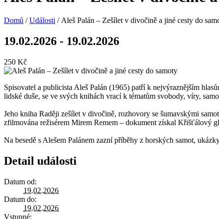
Domů
/
Události
/ Aleš Palán – Zešílet v divočině a jiné cesty do sam
19.02.2026
-
19.02.2026
250 Kč
Spisovatel a publicista Aleš Palán (1965) patří k nejvýraznějším hlas
lidské duše, se ve svých knihách vrací k tématům svobody, víry, samot
Jeho kniha Raději zešílet v divočině, rozhovory se šumavskými samot
zfilmována režisérem Mirem Remem – dokument získal Křišťálový gl
Na besedě s Alešem Palánem zazní příběhy z horských samot, ukázky z
Detail události
Datum od:
19.02.2026
Datum do:
19.02.2026
Vstupné: