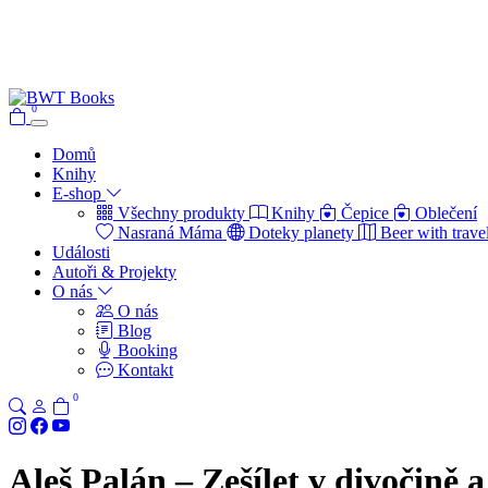
0
Domů
Knihy
E-shop
Všechny produkty
Knihy
Čepice
Oblečení
Nasraná Máma
Doteky planety
Beer with trave
Události
Autoři & Projekty
O nás
O nás
Blog
Booking
Kontakt
0
Aleš Palán – Zešílet v divočině a