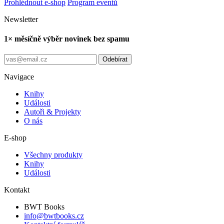
Prohlédnout e-shop
Program eventů
Newsletter
1× měsíčně výběr novinek bez spamu
Odebírat
Navigace
Knihy
Události
Autoři & Projekty
O nás
E-shop
Všechny produkty
Knihy
Události
Kontakt
BWT Books
info@bwtbooks.cz