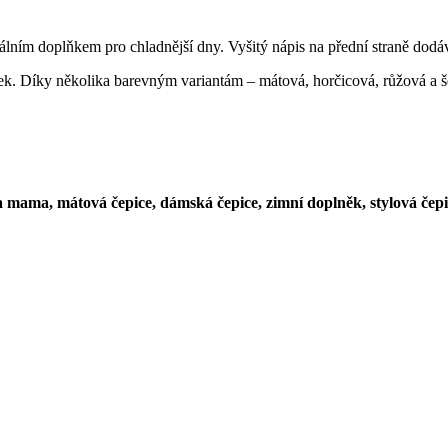
lním doplňkem pro chladnější dny. Vyšitý nápis na přední straně dodává
telek. Díky několika barevným variantám – mátová, horčicová, růžová a 
mama, mátová čepice, dámská čepice, zimní doplněk, stylová čepice,