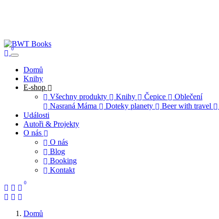
0
Domů
Knihy
E-shop
Všechny produkty
Knihy
Čepice
Oblečení
Nasraná Máma
Doteky planety
Beer with travel
Události
Autoři & Projekty
O nás
O nás
Blog
Booking
Kontakt
0
Domů