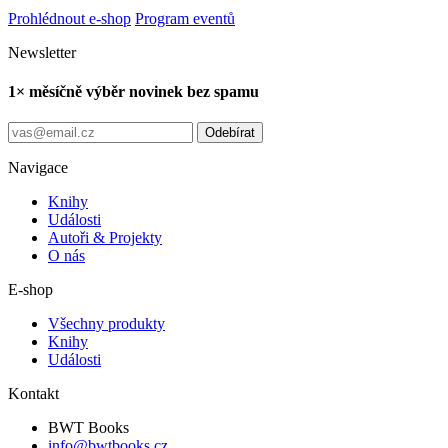
Prohlédnout e-shop
Program eventů
Newsletter
1× měsíčně výběr novinek bez spamu
Odebírat
Navigace
Knihy
Události
Autoři & Projekty
O nás
E-shop
Všechny produkty
Knihy
Události
Kontakt
BWT Books
info@bwtbooks.cz