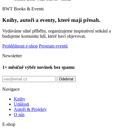
BWT Books & Events
Knihy, autoři a eventy, které mají přesah.
Vydáváme silné příběhy, organizujeme inspirativní setkání a
budujeme komunitu lidí, které baví objevovat.
Prohlédnout e-shop
Program eventů
Newsletter
1× měsíčně výběr novinek bez spamu
Odebírat
Navigace
Knihy
Události
Autoři & Projekty
O nás
E-shop