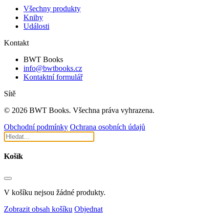
Všechny produkty
Knihy
Události
Kontakt
BWT Books
info@bwtbooks.cz
Kontaktní formulář
Sítě
© 2026 BWT Books. Všechna práva vyhrazena.
Obchodní podmínky
Ochrana osobních údajů
Košík
V košíku nejsou žádné produkty.
Zobrazit obsah košíku
Objednat