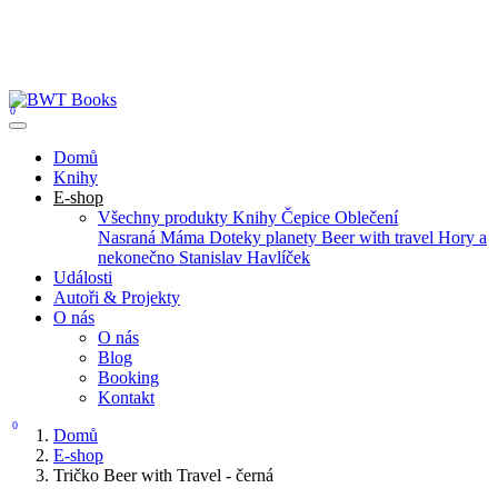
0
Domů
Knihy
E-shop
Všechny produkty
Knihy
Čepice
Oblečení
Nasraná Máma
Doteky planety
Beer with travel
Hory a
nekonečno
Stanislav Havlíček
Události
Autoři & Projekty
O nás
O nás
Blog
Booking
Kontakt
0
Domů
E-shop
Tričko Beer with Travel - černá