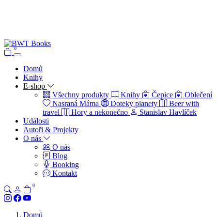
0
Domů
Knihy
E-shop
Všechny produkty
Knihy
Čepice
Oblečení
Nasraná Máma
Doteky planety
Beer with
travel
Hory a nekonečno
Stanislav Havlíček
Události
Autoři & Projekty
O nás
O nás
Blog
Booking
Kontakt
0
Domů