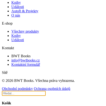
Knihy
Události
Autoři & Projekty
O nás
E-shop
Všechny produkty
Knihy
Události
Kontakt
BWT Books
info@bwtbooks.cz
Kontaktní formulář
Sítě
© 2026 BWT Books. Všechna práva vyhrazena.
Obchodní podmínky
Ochrana osobních údajů
Košík