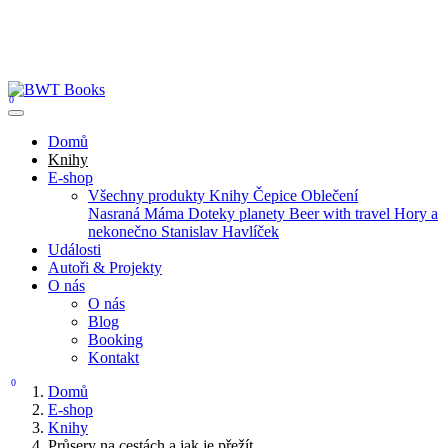
0
Domů
Knihy
E-shop
Všechny produkty
Knihy
Čepice
Oblečení
Nasraná Máma
Doteky planety
Beer with travel
Hory a
nekonečno
Stanislav Havlíček
Události
Autoři & Projekty
O nás
O nás
Blog
Booking
Kontakt
0
Domů
E-shop
Knihy
Průsery na cestách a jak je přežít