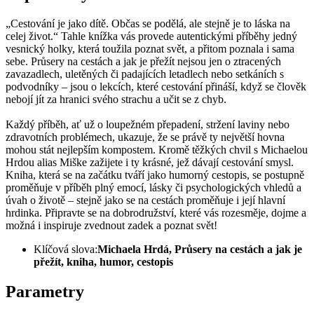
„Cestování je jako dítě. Občas se podělá, ale stejně je to láska na
celej život.“ Tahle knížka vás provede autentickými příběhy jedný
vesnický holky, která toužila poznat svět, a přitom poznala i sama
sebe. Průsery na cestách a jak je přežít nejsou jen o ztracených
zavazadlech, uletěných či padajících letadlech nebo setkáních s
podvodníky – jsou o lekcích, které cestování přináší, když se člověk
nebojí jít za hranici svého strachu a učit se z chyb.
Každý příběh, ať už o loupežném přepadení, stržení laviny nebo
zdravotních problémech, ukazuje, že se právě ty největší hovna
mohou stát nejlepším kompostem. Kromě těžkých chvil s Michaelou
Hrdou alias Miške zažijete i ty krásné, jež dávají cestování smysl.
Kniha, která se na začátku tváří jako humorný cestopis, se postupně
proměňuje v příběh plný emocí, lásky či psychologických vhledů a
úvah o životě – stejně jako se na cestách proměňuje i její hlavní
hrdinka. Připravte se na dobrodružství, které vás rozesměje, dojme a
možná i inspiruje zvednout zadek a poznat svět!
Klíčová slova:
Michaela Hrdá, Průsery na cestách a jak je
přežít, kniha, humor, cestopis
Parametry