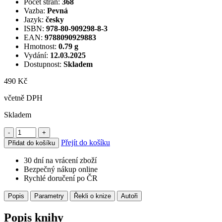
Počet stran:
368
Vazba:
Pevná
Jazyk:
česky
ISBN:
978-80-909298-8-3
EAN:
9788090929883
Hmotnost:
0.79 g
Vydání:
12.03.2025
Dostupnost:
Skladem
490 Kč
včetně DPH
Skladem
-
+
Přejít do košíku
Přidat do košíku
30 dní na vrácení zboží
Bezpečný nákup online
Rychlé doručení po ČR
Popis
Parametry
Řekli o knize
Autoři
Popis knihy