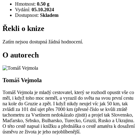
Hmotnost:
0.50 g
Vydání:
05.10.2024
Dostupnost:
Skladem
Řekli o knize
Zatím nejsou dostupná žádná hodnocení.
O autorech
Tomáš Vejmola
Tomáš Vejmola je mladý cestovatel, který se rozhodl opustit vše co
měl, i když toho moc neměl, a vyrazil do světa na svou první cestu
na kole do Gruzie a zpět. I když nikdy neujel víc jak 50 km, tak
zvládl za 101 dní ujet přes 7000 km (přesné číslo se kvůli ztrátě
tachometru za Vsetínem nedokázalo zjistit) a projel tak Slovensko,
Maďarsko, Srbsko, Bulharsko, Turecko, Gruzii, Rusko a Ukrajinu.
O této cestě napsal i knížku a přednáška o cestě amatéra k dosažení
úsměvu ze života je jeho nejoblíbenější.