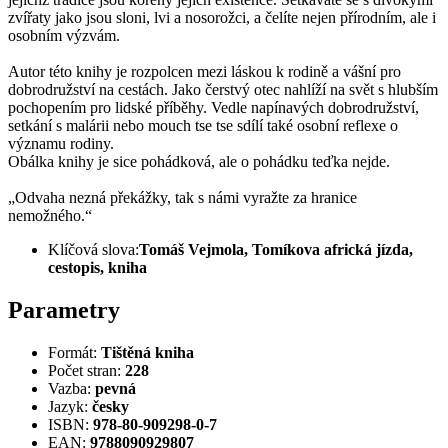
zvířaty jako jsou sloni, lvi a nosorožci, a čelíte nejen přírodním, ale i
osobním výzvám.
Autor této knihy je rozpolcen mezi láskou k rodině a vášní pro
dobrodružství na cestách. Jako čerstvý otec nahlíží na svět s hlubším
pochopením pro lidské příběhy. Vedle napínavých dobrodružství,
setkání s malárii nebo mouch tse tse sdílí také osobní reflexe o
významu rodiny.
Obálka knihy je sice pohádková, ale o pohádku teďka nejde.
„Odvaha nezná překážky, tak s námi vyražte za hranice
nemožného.“
Klíčová slova:
Tomáš Vejmola, Tomíkova africká jízda,
cestopis, kniha
Parametry
Formát:
Tištěná kniha
Počet stran:
228
Vazba:
pevná
Jazyk:
česky
ISBN:
978-80-909298-0-7
EAN:
9788090929807