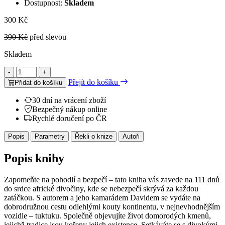
Dostupnost:
Skladem
300 Kč
390 Kč
před slevou
Skladem
-
+
Přejít do košíku
Přidat do košíku
30 dní na vrácení zboží
Bezpečný nákup online
Rychlé doručení po ČR
Popis
Parametry
Řekli o knize
Autoři
Popis knihy
Zapomeňte na pohodlí a bezpečí – tato kniha vás zavede na 111 dnů
do srdce africké divočiny, kde se nebezpečí skrývá za každou
zatáčkou. S autorem a jeho kamarádem Davidem se vydáte na
dobrodružnou cestu odlehlými kouty kontinentu, v nejnevhodnějším
vozidle – tuktuku. Společně objevujíte život domorodých kmenů,
jejichž tradice jsou kořeny jejich existence. Setkáváte se s divokými