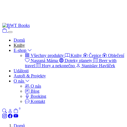
0
Domů
Knihy
E-shop
Všechny produkty
Knihy
Čepice
Oblečení
Nasraná Máma
Doteky planety
Beer with
travel
Hory a nekonečno
Stanislav Havlíček
Události
Autoři & Projekty
O nás
O nás
Blog
Booking
Kontakt
0
Domů