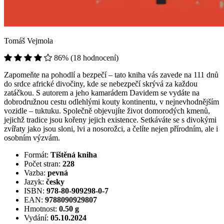
Tomáš Vejmola
86% (18 hodnocení)
Zapomeňte na pohodlí a bezpečí – tato kniha vás zavede na 111 dnů
do srdce africké divočiny, kde se nebezpečí skrývá za každou
zatáčkou. S autorem a jeho kamarádem Davidem se vydáte na
dobrodružnou cestu odlehlými kouty kontinentu, v nejnevhodnějším
vozidle – tuktuku. Společně objevujíte život domorodých kmenů,
jejichž tradice jsou kořeny jejich existence. Setkáváte se s divokými
zvířaty jako jsou sloni, lvi a nosorožci, a čelíte nejen přírodním, ale i
osobním výzvám.
Formát:
Tištěná kniha
Počet stran:
228
Vazba:
pevná
Jazyk:
česky
ISBN:
978-80-909298-0-7
EAN:
9788090929807
Hmotnost:
0.50 g
Vydání:
05.10.2024