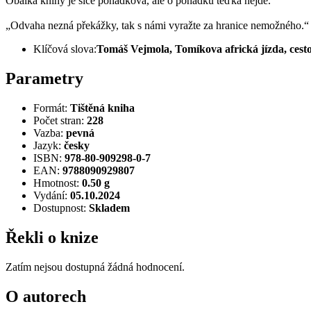
Obálka knihy je sice pohádková, ale o pohádku teďka nejde.
„Odvaha nezná překážky, tak s námi vyražte za hranice nemožného.“
Klíčová slova:
Tomáš Vejmola, Tomíkova africká jízda, cesto
Parametry
Formát:
Tištěná kniha
Počet stran:
228
Vazba:
pevná
Jazyk:
česky
ISBN:
978-80-909298-0-7
EAN:
9788090929807
Hmotnost:
0.50 g
Vydání:
05.10.2024
Dostupnost:
Skladem
Řekli o knize
Zatím nejsou dostupná žádná hodnocení.
O autorech