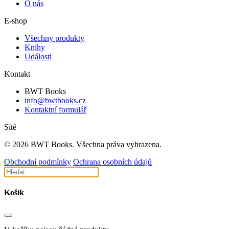
O nás
E-shop
Všechny produkty
Knihy
Události
Kontakt
BWT Books
info@bwtbooks.cz
Kontaktní formulář
Sítě
© 2026 BWT Books. Všechna práva vyhrazena.
Obchodní podmínky
Ochrana osobních údajů
Košík