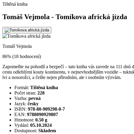
Tištěná kniha
Tomáš Vejmola - Tomíkova africká jízda
Tomáš Vejmola
86% (18 hodnocení)
Zapomeňte na pohodlí a bezpečí – tato kniha vás zavede na 111 dnů 
cestu odlehlými kouty kontinentu, v nejnevhodnějším vozidle – tuktuku
lvi a nosorožci, a čelíte nejen přírodním, ale i osobním výzvám.
Formát:
Tištěná kniha
Počet stran:
228
Vazba:
pevná
Jazyk:
česky
ISBN:
978-80-909298-0-7
EAN:
9788090929807
Hmotnost:
0.50 g
Vydání:
05.10.2024
Dostupnost:
Skladem