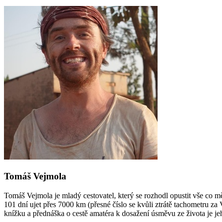
Tomáš Vejmola
Tomáš Vejmola je mladý cestovatel, který se rozhodl opustit vše co mě
101 dní ujet přes 7000 km (přesné číslo se kvůli ztrátě tachometru za
knížku a přednáška o cestě amatéra k dosažení úsměvu ze života je jeh