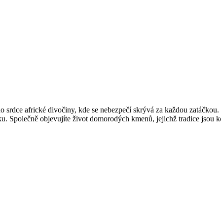
do srdce africké divočiny, kde se nebezpečí skrývá za každou zatáčk
. Společně objevujíte život domorodých kmenů, jejichž tradice jsou koř