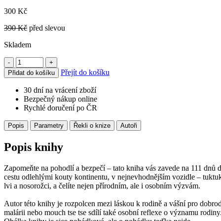
300 Kč
390 Kč
před slevou
Skladem
-
+
Přejít do košíku
Přidat do košíku
30 dní na vrácení zboží
Bezpečný nákup online
Rychlé doručení po ČR
Popis
Parametry
Řekli o knize
Autoři
Popis knihy
Zapomeňte na pohodlí a bezpečí – tato kniha vás zavede na 111 dnů 
cestu odlehlými kouty kontinentu, v nejnevhodnějším vozidle – tuktuku
lvi a nosorožci, a čelíte nejen přírodním, ale i osobním výzvám.
Autor této knihy je rozpolcen mezi láskou k rodině a vášní pro dobrod
malárii nebo mouch tse tse sdílí také osobní reflexe o významu rodiny