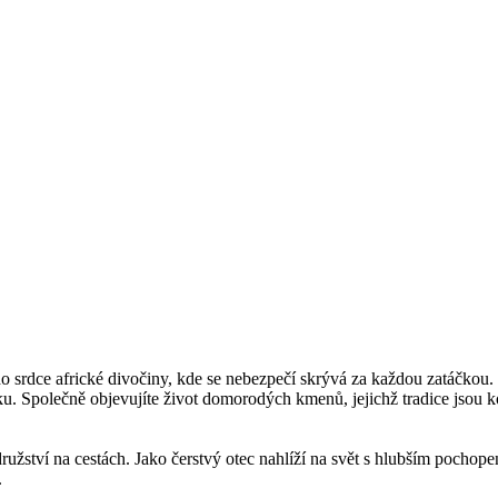
do srdce africké divočiny, kde se nebezpečí skrývá za každou zatáčk
. Společně objevujíte život domorodých kmenů, jejichž tradice jsou koř
ružství na cestách. Jako čerstvý otec nahlíží na svět s hlubším pochope
.