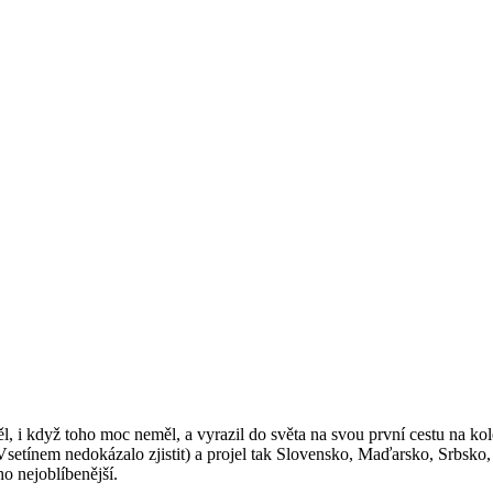
l, i když toho moc neměl, a vyrazil do světa na svou první cestu na kole
 Vsetínem nedokázalo zjistit) a projel tak Slovensko, Maďarsko, Srbsko,
o nejoblíbenější.