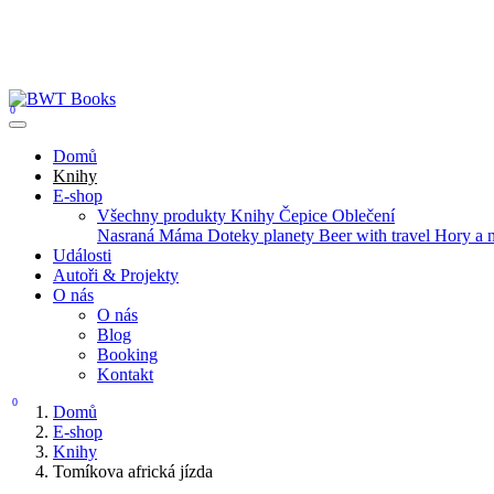
0
Domů
Knihy
E-shop
Všechny produkty
Knihy
Čepice
Oblečení
Nasraná Máma
Doteky planety
Beer with travel
Hory a 
Události
Autoři & Projekty
O nás
O nás
Blog
Booking
Kontakt
0
Domů
E-shop
Knihy
Tomíkova africká jízda