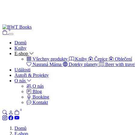
0
Domů
Knihy
E-shop
Všechny produkty
Knihy
Čepice
Oblečení
Nasraná Máma
Doteky planety
Beer with trave
Události
Autoři & Projekty
O nás
O nás
Blog
Booking
Kontakt
0
Domů
E-shop