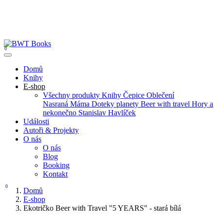
0
Domů
Knihy
E-shop
Všechny produkty
Knihy
Čepice
Oblečení
Nasraná Máma
Doteky planety
Beer with travel
Hory a
nekonečno
Stanislav Havlíček
Události
Autoři & Projekty
O nás
O nás
Blog
Booking
Kontakt
0
Domů
E-shop
Ekotričko Beer with Travel "5 YEARS" - stará bílá