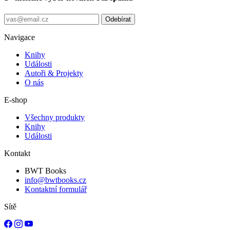
Odebírat
Navigace
Knihy
Události
Autoři & Projekty
O nás
E-shop
Všechny produkty
Knihy
Události
Kontakt
BWT Books
info@bwtbooks.cz
Kontaktní formulář
Sítě