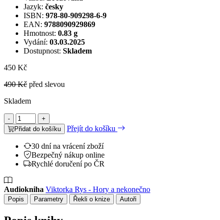
Jazyk:
česky
ISBN:
978-80-909298-6-9
EAN:
9788090929869
Hmotnost:
0.83 g
Vydání:
03.03.2025
Dostupnost:
Skladem
450 Kč
490 Kč
před slevou
Skladem
-
+
Přejít do košíku
Přidat do košíku
30 dní na vrácení zboží
Bezpečný nákup online
Rychlé doručení po ČR
Audiokniha
Viktorka Rys - Hory a nekonečno
Popis
Parametry
Řekli o knize
Autoři