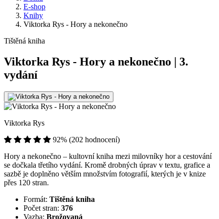
E-shop
Knihy
Viktorka Rys - Hory a nekonečno
Tištěná kniha
Viktorka Rys - Hory a nekonečno | 3.
vydání
Viktorka Rys
92% (202 hodnocení)
Hory a nekonečno –⁠⁠⁠⁠ k⁠⁠ultovní kniha mezi milovníky hor a cestování
se dočkala třetího vydání. Kromě drobných úprav v textu, grafice a
sazbě je doplněno větším množstvím fotografií, kterých je v knize
přes 120 stran.
Formát:
Tištěná kniha
Počet stran:
376
Vazba:
Brožovaná