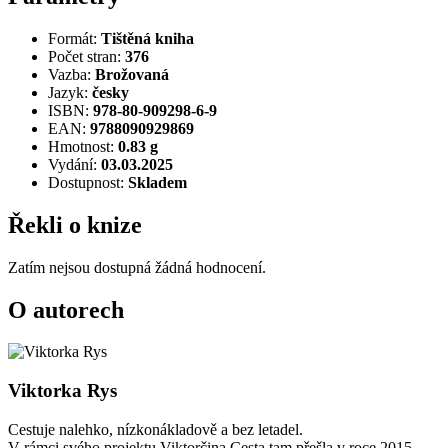
Formát:
Tištěná kniha
Počet stran:
376
Vazba:
Brožovaná
Jazyk:
česky
ISBN:
978-80-909298-6-9
EAN:
9788090929869
Hmotnost:
0.83 g
Vydání:
03.03.2025
Dostupnost:
Skladem
Řekli o knize
Zatím nejsou dostupná žádná hodnocení.
O autorech
Viktorka Rys
Cestuje nalehko, nízkonákladově a bez letadel.
V rámci svého projektu Viktorčina Cesta tam přešla v roce 2015