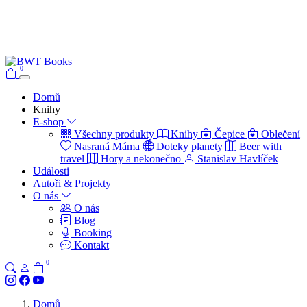
0
Domů
Knihy
E-shop
Všechny produkty
Knihy
Čepice
Oblečení
Nasraná Máma
Doteky planety
Beer with
travel
Hory a nekonečno
Stanislav Havlíček
Události
Autoři & Projekty
O nás
O nás
Blog
Booking
Kontakt
0
Domů