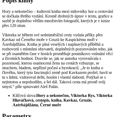
Popis knihy
Hory a nekonečno –⁠⁠⁠⁠ k⁠⁠ultovní kniha mezi milovníky hor a cestování
se dočkala třetího vydání. Kromě drobných úprav v textu, grafice a
sazbě je doplněno větším množstvím fotografií, kterých je v knize
přes 120 stran.
Viktorka se během své sedmiměsíční cesty vydala pěšky přes
Kavkaz od Černého moře v Gruzii ke Kaspickému moři v
Ázerbájdžánu. Kniha je plná veselých i napínavých příběhů a
rozhovorů s místními obyvateli, doplněných pozorováním toho, jak
se při osamělém čase v horách proměňuje poutníkovo vnímání věcí
a životních hodnot. Dozvíte se, jak se autorka vyrovnávala s
pozorností, kterou osamocená žena na cestách vzbuzuje, se
strachem, hladem, nepřízní počasí a byrokracií. „Je to kniha o
člověku, který tyto fascinující země pod Kavkazem prošel, bavil se
tu s lidmi, vzdoroval dešti, horám i vlastní slabosti. Potýkal se s
nejistotou a nepohodlím, a šel dál. Taková cesta má prostě svůj
smysl.“ píše spisovatel Aleš Palán.
Klíčová slova:
Hory a nekonečno, Viktorka Rys, Viktorka
Hlaváčková, cestopis, kniha, Kavkaz, Gruzie,
Azérbájdžánu, Černé moře
Parametry