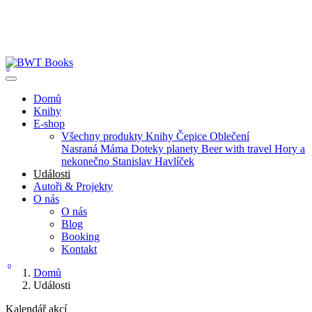
0
Domů
Knihy
E-shop
Všechny produkty
Knihy
Čepice
Oblečení
Nasraná Máma
Doteky planety
Beer with travel
Hory a
nekonečno
Stanislav Havlíček
Události
Autoři & Projekty
O nás
O nás
Blog
Booking
Kontakt
0
Domů
Události
Kalendář akcí