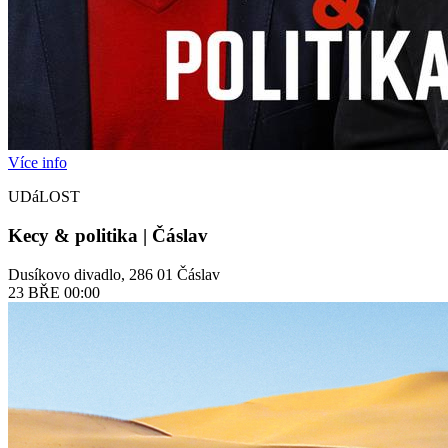
Více info
UDáLOST
Kecy & politika | Čáslav
Dusíkovo divadlo, 286 01 Čáslav
23
BŘE
00:00